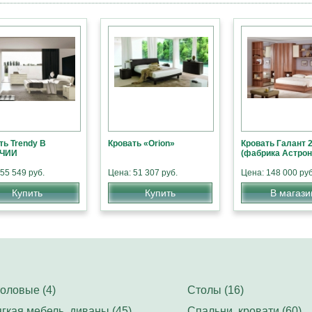
ть Trendу В
Кровать «Orion»
Кровать Галант 
ЧИИ
(фабрика Астрон
55 549 руб.
Цена: 51 307 руб.
Цена: 148 000 руб
Купить
Купить
В магази
оловые (4)
Столы (16)
гкая мебель, диваны (45)
Спальни, кровати (60)