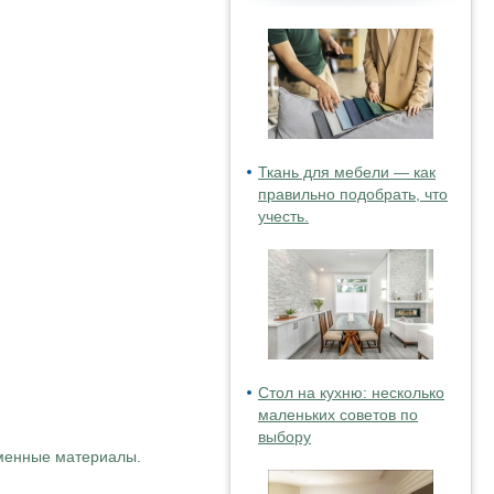
Ткань для мебели — как
правильно подобрать, что
учесть.
Стол на кухню: несколько
маленьких советов по
выбору
еменные материалы.