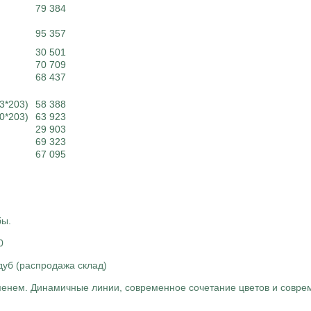
79 384
95 357
30 501
70 709
68 437
3*203)
58 388
0*203)
63 923
29 903
69 323
67 095
бы.
0
дуб (распродажа склад)
временем. Динамичные линии, современное сочетание цветов и совр