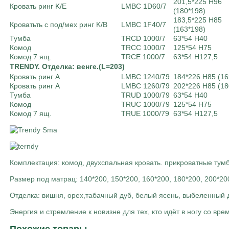
201,5*225 Н96
Кровать ринг K/E
LMBC 1D60/7
(180*198)
183,5*225 Н85
Кроватьть с под/мех ринг K/B
LMBC 1F40/7
(163*198)
Тумба
TRCD 1000/7
63*54 H40
Комод
TRCC 1000/7
125*54 H75
Комод 7 ящ.
TRCE 1000/7
63*54 H127,5
TRENDY. Отделка: венге.(L=203)
Кровать ринг A
LMBC 1240/79
184*226 Н85 (16
Кровать ринг A
LMBC 1260/79
202*226 Н85 (18
Тумба
TRUD 1000/79
63*54 H40
Комод
TRUC 1000/79
125*54 H75
Комод 7 ящ.
TRUE 1000/79
63*54 H127,5
Комплектация: комод, двухспальная кровать. прикроватные тум
Размер под матрац: 140*200, 150*200, 160*200, 180*200, 200*20
Отделка: вишня, орех,табачный дуб, белый ясень, выбеленный 
Энергия и стремление к новизне для тех, кто идёт в ногу со 